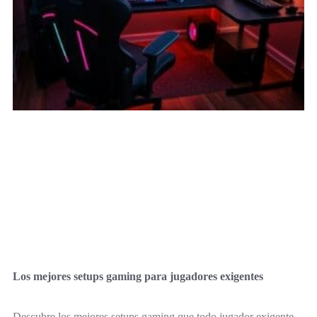
Los mejores setups gaming para jugadores exigentes
Descubre los mejores setups gaming que todo jugador exigente