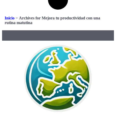
Inicio
>
Archives for Mejora tu productividad con una
rutina matutina