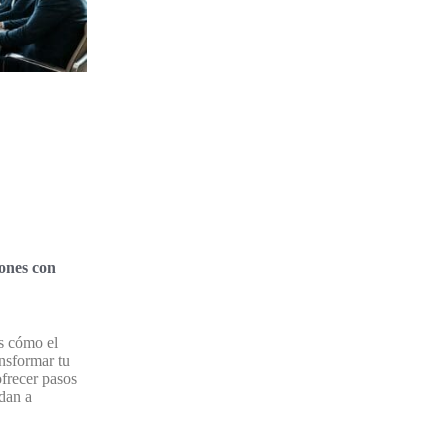
ones con
ás cómo el
ansformar tu
ofrecer pasos
udan a