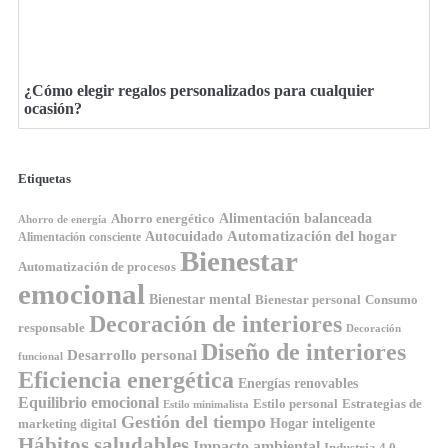
¿Cómo elegir regalos personalizados para cualquier
ocasión?
Etiquetas
Ahorro energético
Alimentación balanceada
Ahorro de energía
Automatización del hogar
Autocuidado
Alimentación consciente
Bienestar
Automatización de procesos
emocional
Bienestar mental
Bienestar personal
Consumo
Decoración de interiores
responsable
Decoración
Diseño de interiores
Desarrollo personal
funcional
Eficiencia energética
Energías renovables
Equilibrio emocional
Estilo personal
Estrategias de
Estilo minimalista
Gestión del tiempo
Hogar inteligente
marketing digital
Hábitos saludables
Impacto ambiental
Industria 4.0