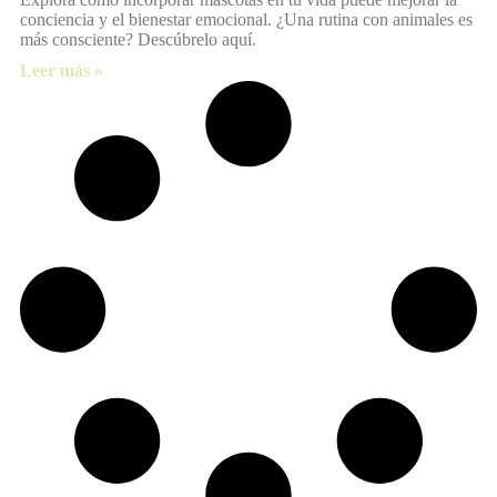
conciencia y el bienestar emocional. ¿Una rutina con animales es
más consciente? Descúbrelo aquí.
Leer más »