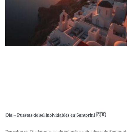
Oia – Puestas de sol inolvidables en Santorini 🇬🇷
Descubre en Oia las puestas de sol más cautivadoras de Santorini