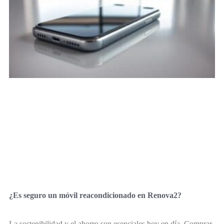
¿Es seguro un móvil reacondicionado en Renova2?
La sostenibilidad y el ahorro son esenciales hoy en día. Comprar