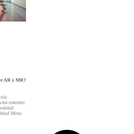
tre AR y MR?
ción
ital entender
ealidad
lidad Mixta