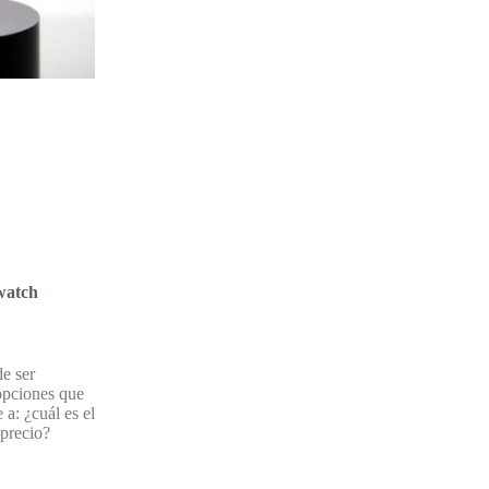
watch
e ser
opciones que
 a: ¿cuál es el
precio?