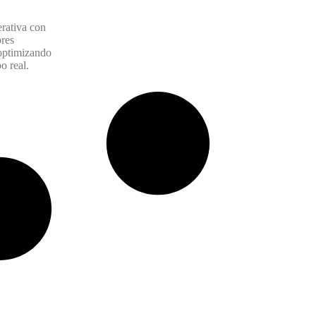
erativa con
ores
 optimizando
o real.