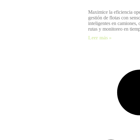
Maximice la eficiencia op
gestión de flotas con sens
inteligentes en camiones,
rutas y monitoreo en tiemp
Leer más »