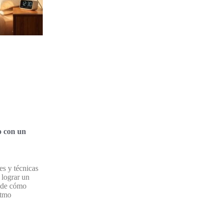
o con un
es y técnicas
 lograr un
nde cómo
itmo