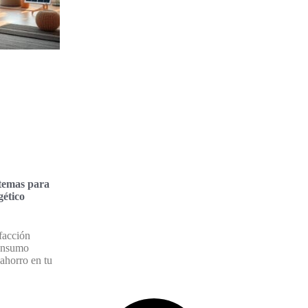
stemas para
gético
facción
consumo
ahorro en tu