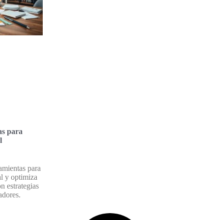
as para
l
amientas para
al y optimiza
n estrategias
adores.