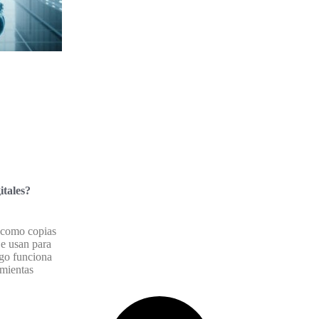
itales?
 como copias
Se usan para
go funciona
amientas