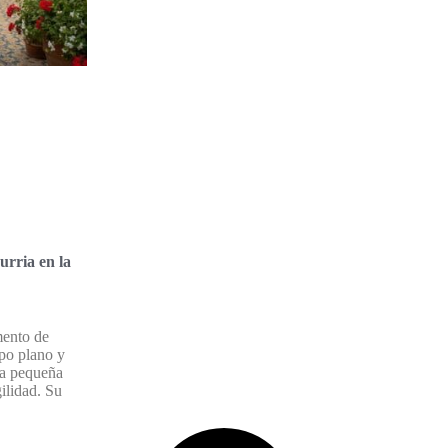
urria en la
mento de
po plano y
ja pequeña
gilidad. Su