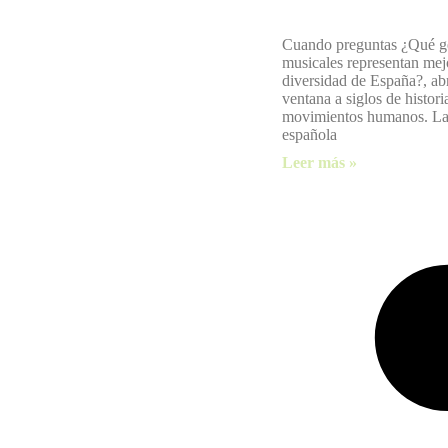
Cuando preguntas ¿Qué g
musicales representan mej
diversidad de España?, ab
ventana a siglos de histori
movimientos humanos. La
española
Leer más »