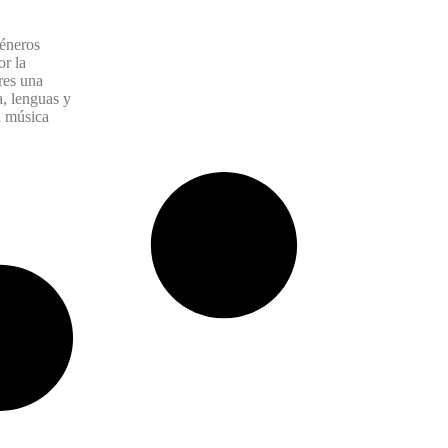
éneros
or la
res una
a, lenguas y
 música