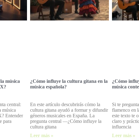
la música
¿Cómo influye la cultura gitana en la
¿Cómo influy
XX?
música española?
música cont
ta central:
En este artículo descubrirás cómo la
Si te pregunt
a música
cultura gitana ayudó a formar y difundir
flamenco en 
XX? Entender
géneros musicales en España. La
este texto te 
e para
pregunta central —¿Cómo influye la
claro y práct
cultura gitana
influencia
Leer más »
Leer más »