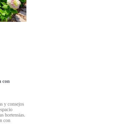
n con
s y consejos
espacio
as hortensias.
ín con