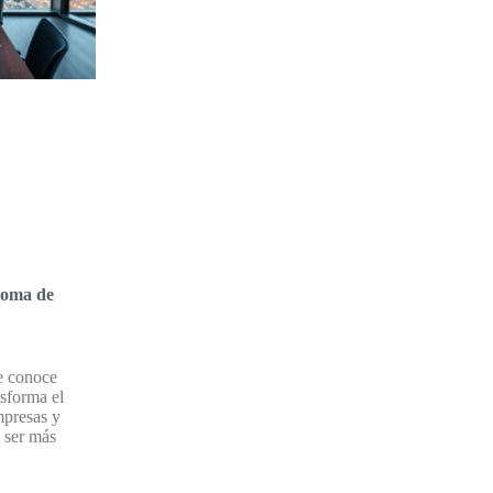
 toma de
se conoce
sforma el
mpresas y
 ser más