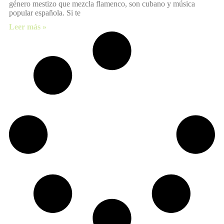
género mestizo que mezcla flamenco, son cubano y música
popular española. Si te
Leer más »