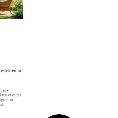
 estrés en tu
ivas y
ucir el estrés
ograr un
al.