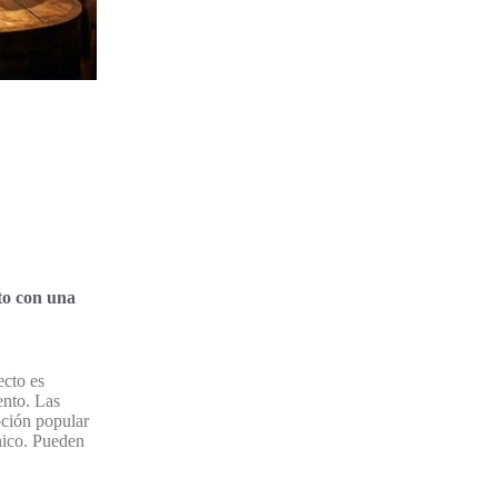
to con una
ecto es
ento. Las
pción popular
nico. Pueden