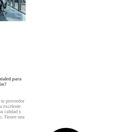
ntaled para
ión?
tu proveedor
a excelente
su calidad y
o. Tienen una