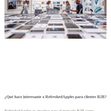
¿Qué hace interesante a RefreshedApples para clientes B2B?
RefreshedApples es atractivo para el mercado B2B como