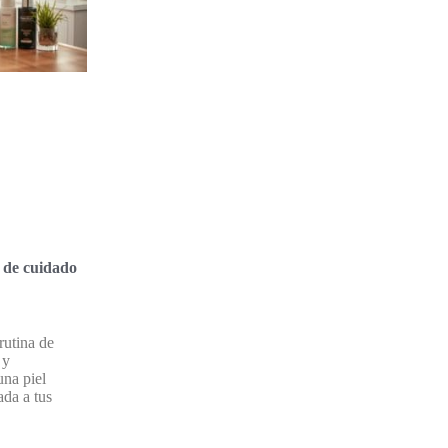
 de cuidado
rutina de
 y
una piel
ada a tus