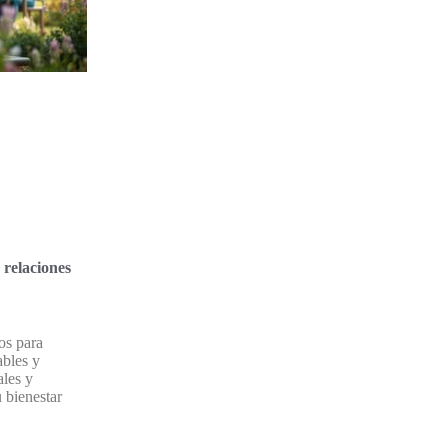
relaciones
os para
ables y
ales y
u bienestar