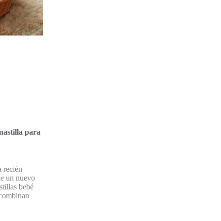
astilla para
a recién
 de un nuevo
stillas bebé
 combinan