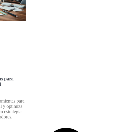
as para
l
amientas para
al y optimiza
n estrategias
adores.