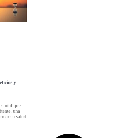
ficios y
esmitifique
itente, una
ormar su salud