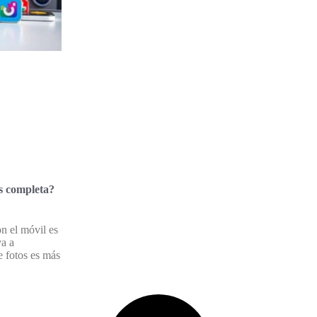
s completa?
n el móvil es
va a
 fotos es más